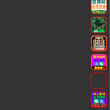
.
.
.
.
.
.